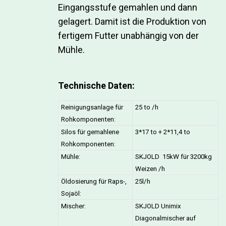
Eingangsstufe gemahlen und dann
gelagert. Damit ist die Produktion von
fertigem Futter unabhängig von der
Mühle.
Technische Daten:
Reinigungsanlage für
25 to /h
Rohkomponenten:
Silos für gemahlene
3*17 to + 2*11,4 to
Rohkomponenten:
Mühle:
SKJOLD 15kW für 3200kg
Weizen /h
Öldosierung für Raps-,
25l/h
Sojaöl:
Mischer:
SKJOLD Unimix
Diagonalmischer auf