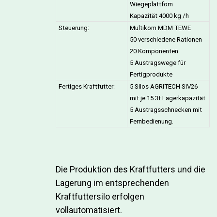
Wiegeplattfom
Kapazität 4000 kg /h
Steuerung:
Multikom MDM TEWE
50 verschiedene Rationen
20 Komponenten
5 Austragswege für
Fertigprodukte
Fertiges Kraftfutter:
5 Silos AGRITECH SIV26
mit je 15.3t Lagerkapazität
5 Austragsschnecken mit
Fernbedienung.
Die Produktion des Kraftfutters und die
Lagerung im entsprechenden
Kraftfuttersilo erfolgen
vollautomatisiert.