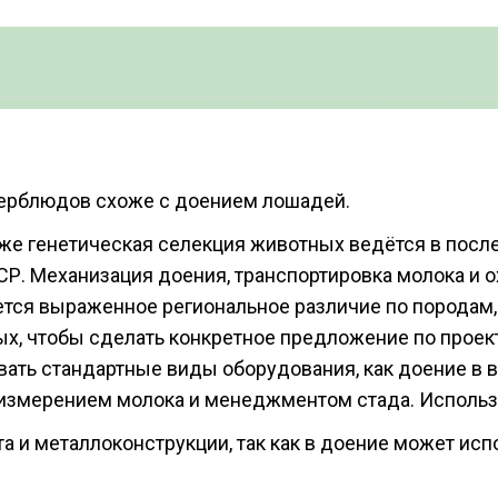
ерблюдов схоже с доением лошадей.
же генетическая селекция животных ведётся в после
Р. Механизация доения, транспортировка молока и о
еется выраженное региональное различие по порода
ых, чтобы сделать конкретное предложение по проек
ть стандартные виды оборудования, как доение в в
 измерением молока и менеджментом стада. Использ
а и металлоконструкции, так как в доение может ис