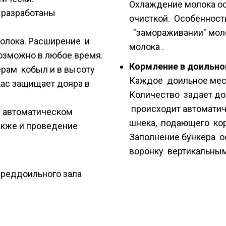
Охлаждение молока ос
я разработаны
очисткой. Особенност
"замораживании" мол
олока. Расширение и
молока .
озможно в любое время.
Кормление в доильно
рам кобыл и в высоту
Каждое доильное мест
кас защищает дояра в
Количество задает до
происходит автомати
 автоматическом
шнека, подающего кор
акже и проведение
Заполнение бункера о
воронку вертикальны
преддоильного зала