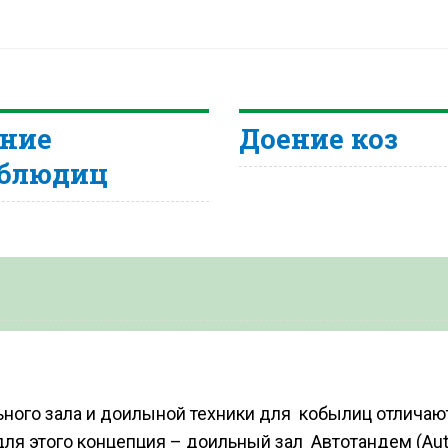
ние
Доение коз
рблюдиц
ьного зала и доилыной техники для кобылиц отлича
ля этого концепция – доильный зал Автотандем (Aut