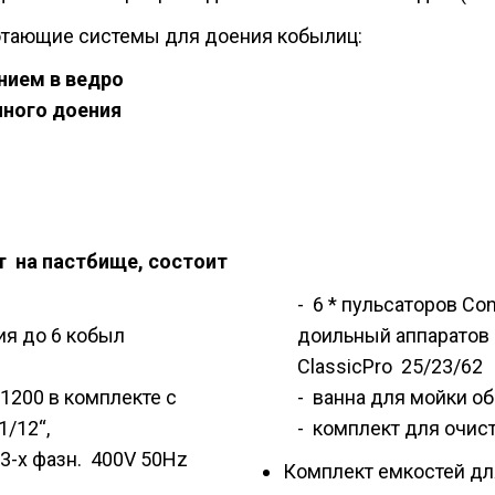
ботающие системы для доения кобылиц:
нием в ведро
чного доения
т на пастбище, состоит
- 6 * пульсаторов Con
ия до 6 кобыл
доильный аппаратов
ClassicPro 25/23/62
 1200 в комплекте с
- ванна для мойки о
/12“,
- комплект для очис
3-х фазн. 400V 50Hz
Комплект емкостей для