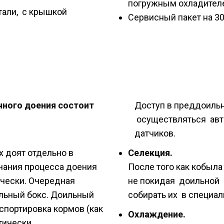
погружным охладителе
стали, с крышкой
Сервисный пакет на 30
чного доения состоит
Доступ в преддоильнй
осуществляться авт
датчиков.
 доят отдельно в
Селекция.
чания процесса доения
После того как кобыл
чески. Очередная
не покидая доильной 
льный бокс. Доильный
собирать их в специал
спортировка кормов (как
Охлаждение.
тически.