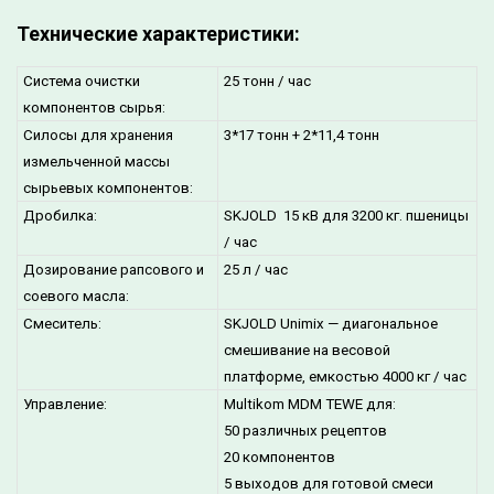
Технические характеристики:
Система очистки
25 тонн / час
компонентов сырья:
Силосы для хранения
3*17 тонн + 2*11,4 тонн
измельченной массы
сырьевых компонентов:
Дробилка:
SKJOLD 15 кВ для 3200 кг. пшеницы
/ час
Дозирование рапсового и
25 л / час
соевого масла:
Смеситель:
SKJOLD Unimix — диагональное
смешивание на весовой
платформе, емкостью 4000 кг / час
Управление:
Multikom MDM TEWE для:
50 различных рецептов
20 компонентов
5 выходов для готовой смеси