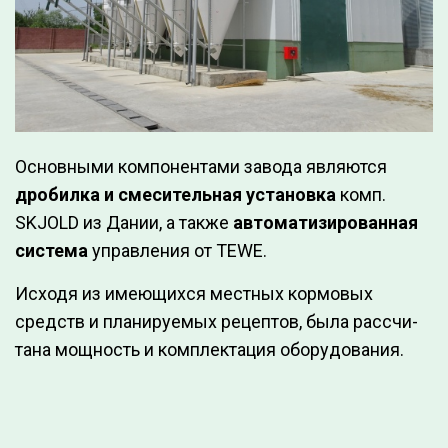
Основными компонентами завода являются
дробилка и смесительная установка
комп.
SKJOLD из Дании, а также
авто­матизиро­ванная
система
упра­вления от TEWE.
Исходя из имеющихся местных кор­мовых
средств и плани­руемых рецептов, была рассчи­
тана мощность и комплектация оборудо­вания.