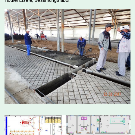
Houle/Eisele; Besamungslabor.